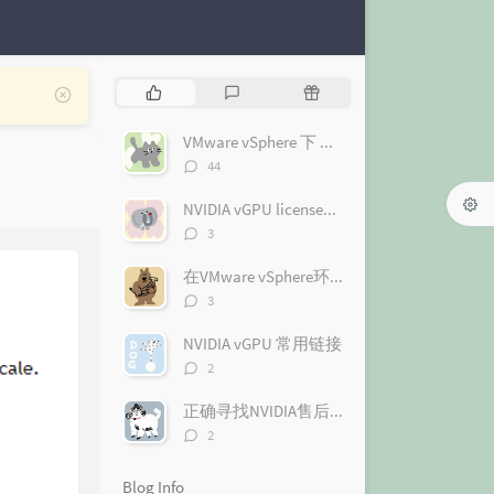
P
L
R
o
a
a
p
t
n
VMware vSphere 下 NVIDIA vGPU 驱动的安装和配置
u
e
d
评
44
l
论
s
o
数：
a
t
m
NVIDIA vGPU license注册与激活（2.0版本）（图文+视频）
r
c
a
评
3
论
a
o
r
数：
r
m
t
在VMware vSphere环境下启用带vGPU的vMotion
评
t
m
i
3
论
i
e
c
数：
NVIDIA vGPU 常用链接
c
n
l
评
l
t
e
2
论
e
s
s
数：
正确寻找NVIDIA售后支持（图文+视频）
s
评
2
论
数：
Blog Info