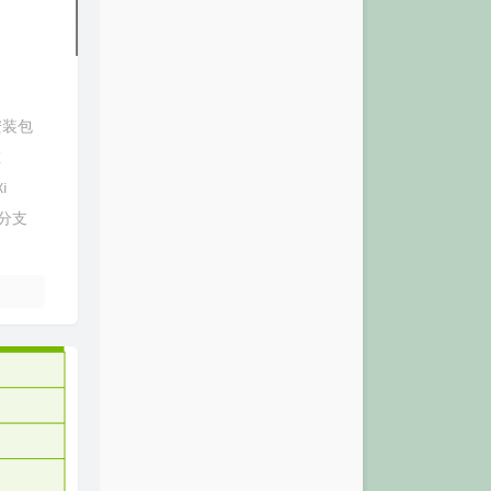
安装包
在
i
分支