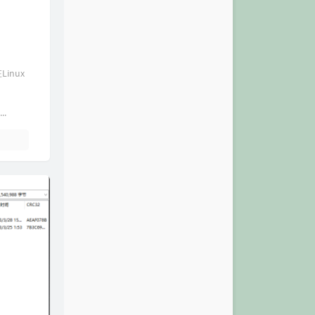
inux
..