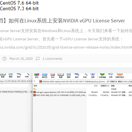
如何在Linux系统上安装NVIDIA vGPU License Server
icense Server支持安装在Windows和Linux系统上，今天我们来看一下如何在L
GPU License Server。首先看一下vGPU License Server支持的系统：
cs.nvidia.com/grid/ls/2020.05/grid-license-server-release-notes/index.html#.
March 25, 2020
1 comments