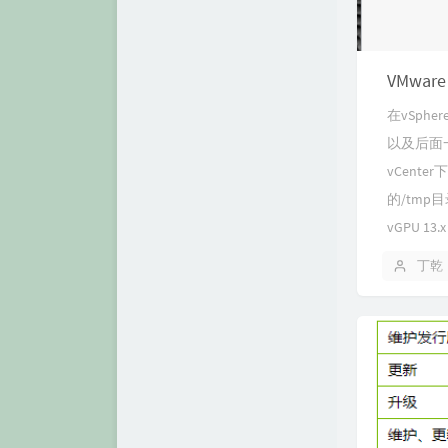
VMwar
在vSph
以及后面一
vCente
的/tm
vGPU 13.x
丁乾