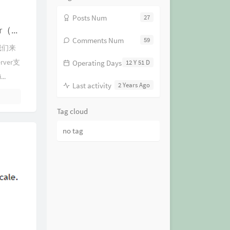
Posts Num
27
【已归档】如何在Windows系统上安装NVIDIA vGPU License Server（图文+视频）
Comments Num
59
天我们来
rver支
Operating Days
12 Y 51 D
..
Last activity
2 Years Ago
Tag cloud
no tag