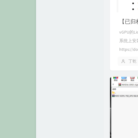
【已归档】
vGPU的L
系统上安装v
https://do
丁乾