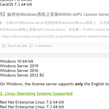
点我vGPU的License Server支持安装在Windows和Linux系统上，今
indows系统上安装vGPU License Server。首先看一下vGPU License Se
s://docs.nvidia.com/grid/ls/2019.11/grid-license-server-release-notes/i.
March 26, 2020
1 comments