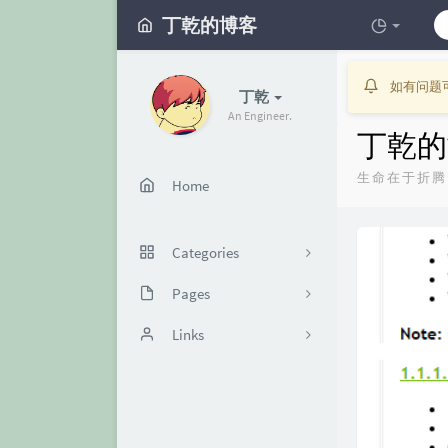
丁乾的博客
如有问题可以邮
丁乾
An Engineer.
丁乾的
生命在于折腾
Home
Categories
Pages
1
时光机
Links
20
关于
vGPU资源信息
6
DGX NOTE