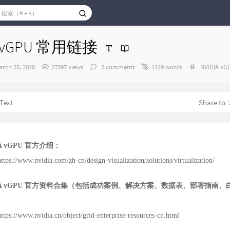
A vGPU 常用链接
发
Categorie
arch 25, 2020
27397 views
2 comments
1429 words
NVIDIA vG
布
时
间：
Text
Share t
A vGPU
官方介绍：
https://www.nvidia.com/zh-cn/design-visualization/solutions/virtualization/
A vGPU
官方资料合集（包括成功案例、解决方案、数据表、部署指南、
https://www.nvidia.cn/object/grid-enterprise-resources-cn.html