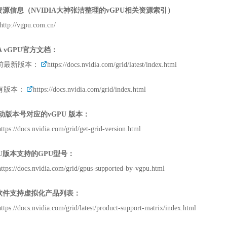
资源信息（
NVIDIA
大神张洁整理的
vGPU
相关资源索引）
http://vgpu.com.cn/
A vGPU
官方文档：
前最新版本：
https://docs.nvidia.com/grid/latest/index.html
有版本：
https://docs.nvidia.com/grid/index.html
动版本号对应的
vGPU
版本：
https://docs.nvidia.com/grid/get-grid-version.html
U
版本支持的
GPU
型号：
https://docs.nvidia.com/grid/gpus-supported-by-vgpu.html
软件支持虚拟化产品列表：
https://docs.nvidia.com/grid/latest/product-support-matrix/index.html