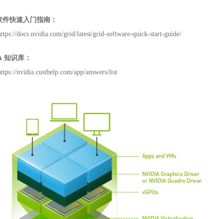
软件快速入门指南：
https://docs.nvidia.com/grid/latest/grid-software-quick-start-guide/
A
知识库：
https://nvidia.custhelp.com/app/answers/list