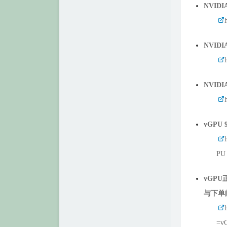
NVIDI
NVIDI
NVIDI
vGPU 
PU
vGPU
与下单
=v