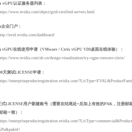
A vGPU
认证服务器列表：
https://www.nvidia.com/object/grid-certified-servers.html
A
企业门户：
http://nvid.nvidia.com/dashboard/
A vGPU
在线使用申请（
VMware / Ctrix vGPU VDI
桌面在线体验）：
https://www.nvidia.com/zh-cn/design-visualization/try-vgpu-vmware-citrix/
90
天测试
LICENSE
申请：
https://enterpriseproductregistration.nvidia.com/?LicType=EVAL&ProductFam
正式
LICENSE
用户新建账号（需要在结尾处
=
后加上有效的
PAK
，注册邮
邮箱一致）：
https://enterpriseproductregistration.nvidia.com/?LicType=commercial&Produc
GPu&pakid=