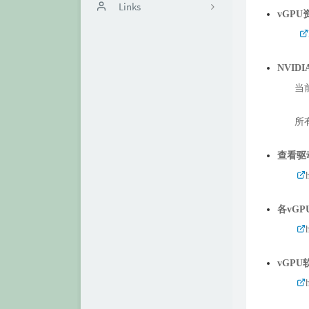
时光机
Links
vGPU
关于
vGPU资源信息
DGX NOTE
NVIDI
当
NVIDIA 成功案例
所
查看驱
各
vGP
vGPU