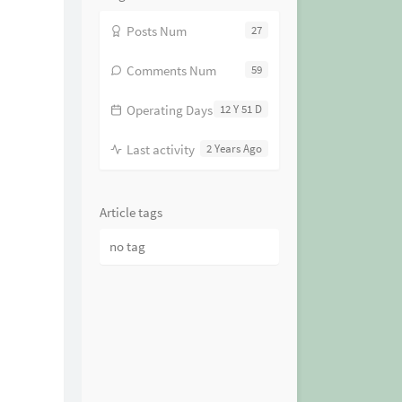
Posts Num
27
Comments Num
59
Operating Days
12 Y 51 D
Last activity
2 Years Ago
Article tags
no tag