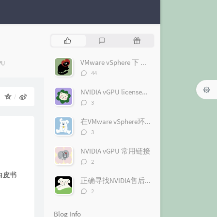
P
L
R
o
a
a
p
t
n
VMware vSphere 下 NVIDIA vGPU 驱动的安装和配置
s：
PU
u
e
d
评
44
l
论
s
o
数：
a
t
m
NVIDIA vGPU license注册与激活（2.0版本）（图文+视频）
o：
r
c
a
评
3
论
a
o
r
数：
r
m
t
在VMware vSphere环境下启用带vGPU的vMotion
评
t
m
i
3
论
i
e
c
数：
NVIDIA vGPU 常用链接
c
n
l
评
l
t
e
2
论
e
s
s
白皮书
数：
正确寻找NVIDIA售后支持（图文+视频）
s
评
2
论
数：
Blog Info