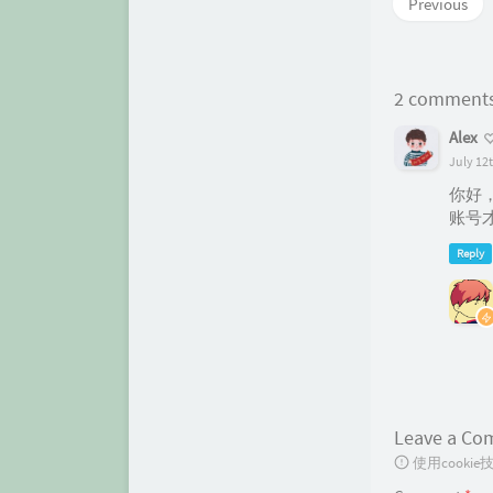
Previous
2 comment
Alex
July 12
你好
账号才
Reply
Leave a C
使用cook