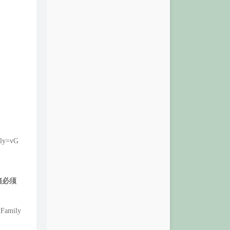
ily=vG
箱必须
tFamily